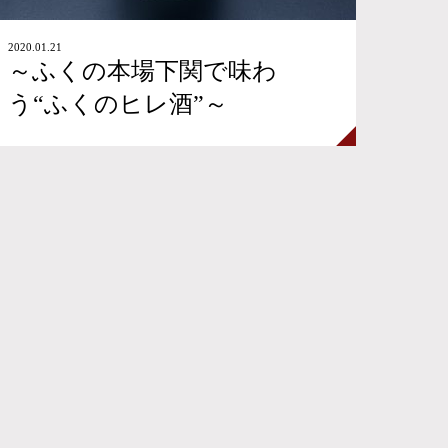
2020.01.21
～ふくの本場下関で味わ
う“ふくのヒレ酒”～