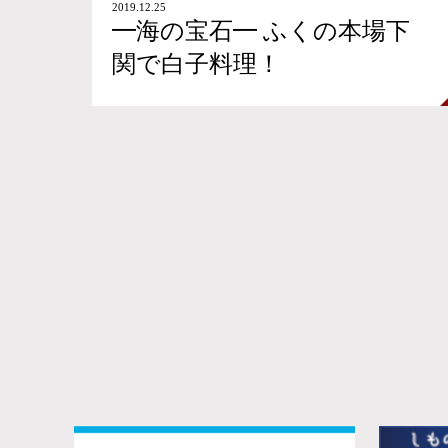
2019.12.25
━海の宝石━ ふくの本場下
関で白子料理！