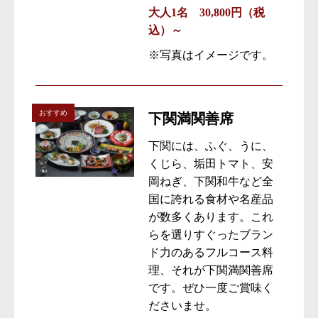
大人1名 30,800円（税
込）～
※写真はイメージです。
おすすめ
下関満関善席
下関には、ふぐ、うに、
くじら、垢田トマト、安
岡ねぎ、下関和牛など全
国に誇れる食材や名産品
が数多くあります。これ
らを選りすぐったブラン
ド力のあるフルコース料
理、それが下関満関善席
です。ぜひ一度ご賞味く
ださいませ。